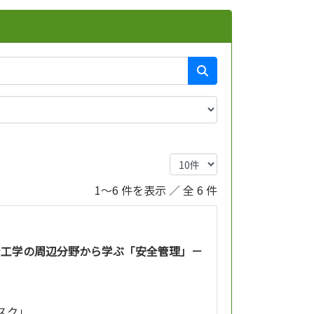
1～6 件を表示 ／ 全 6 件
全工学の周辺分野から学ぶ「安全管理」－
リスク」