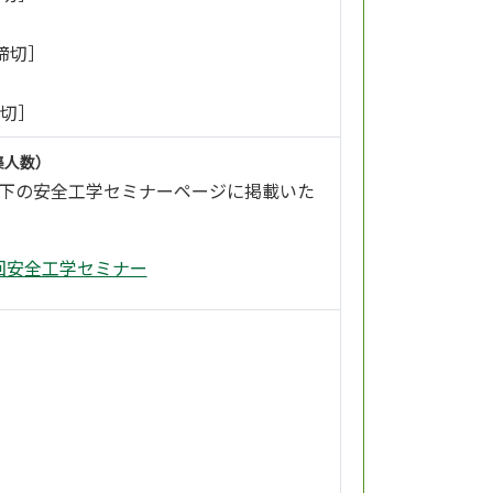
 締切］
締切］
集人数）
下の安全工学セミナーページに掲載いた
回安全工学セミナー