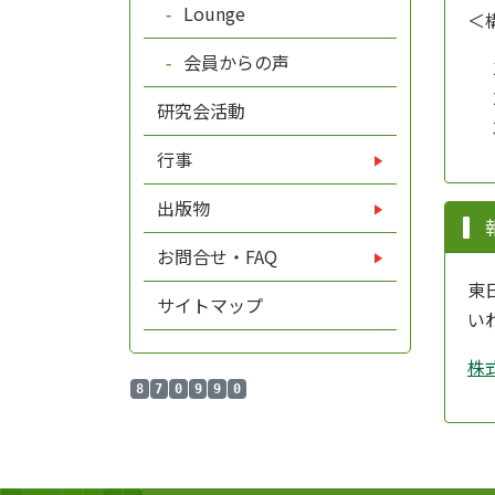
Lounge
＜
会員からの声
研究会活動
行事
出版物
お問合せ・FAQ
東
サイトマップ
い
株
8
7
0
9
9
0