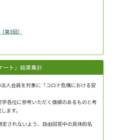
（第3回）
ケート」結果集計
会の法人会員を対象に「コロナ危機における安
産学各位に参考いただく価値のあるものと考
載します。
特定されないよう、自由回答中の具体的名
。