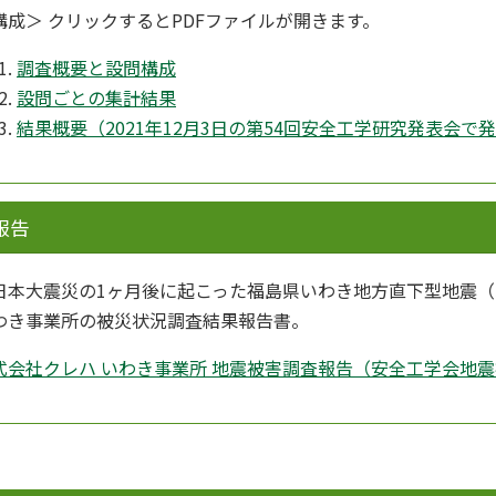
構成＞ クリックするとPDFファイルが開きます。
調査概要と設問構成
設問ごとの集計結果
結果概要（2021年12月3日の第54回安全工学研究発表会で
報告
日本大震災の1ヶ月後に起こった福島県いわき地方直下型地震（
わき事業所の被災状況調査結果報告書。
式会社クレハ いわき事業所 地震被害調査報告（安全工学会地