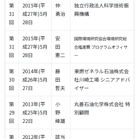
第
2015年(平
仲
独立行政法人科学技術振
31
成27年)5月
勇治
興機構
回
28日
第
2015年(平
安
国際環境研究協会環境研究総
31
成27年)5月
田
合推進費 プログラムオフィサ
回
28日
憲二
ー
第
2014年(平
藤
東燃ゼネラル石油株式会
30
成26年)5月
田
社川崎工場 シニアアドバ
回
27日
哲夫
イザー
第
2013年(平
小
丸善石油化学株式会社 特
29
成25年)5月
野
別顧問
回
22日
峰雄
第
2012年(平
該当