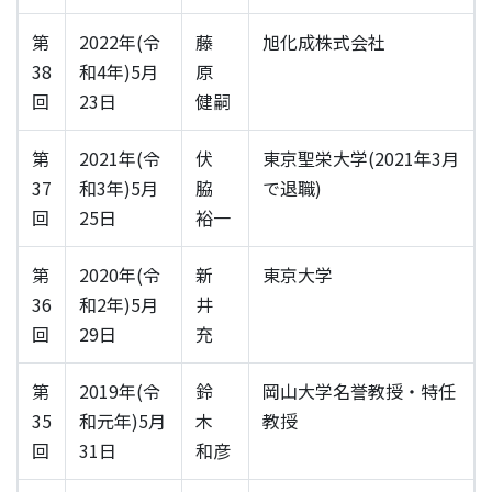
第
2022年(令
藤
旭化成株式会社
38
和4年)5月
原
回
23日
健嗣
第
2021年(令
伏
東京聖栄大学(2021年3月
37
和3年)5月
脇
で退職)
回
25日
裕一
第
2020年(令
新
東京大学
36
和2年)5月
井
回
29日
充
第
2019年(令
鈴
岡山大学名誉教授・特任
35
和元年)5月
木
教授
回
31日
和彦