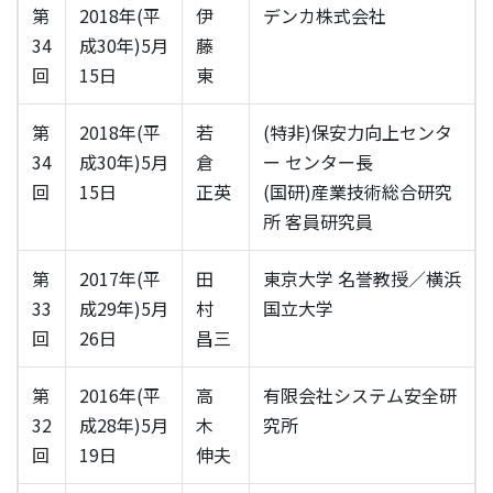
第
2018年(平
伊
デンカ株式会社
34
成30年)5月
藤
回
15日
東
第
2018年(平
若
(特非)保安力向上センタ
34
成30年)5月
倉
ー センター長
回
15日
正英
(国研)産業技術総合研究
所 客員研究員
第
2017年(平
田
東京大学 名誉教授／横浜
33
成29年)5月
村
国立大学
回
26日
昌三
第
2016年(平
高
有限会社システム安全研
32
成28年)5月
木
究所
回
19日
伸夫