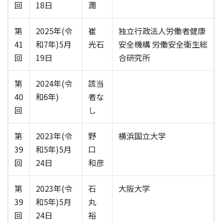
回
18日
潤
第
2025年(令
崔
独立行政法人労働者健康
41
和7年)5月
光石
安全機構 労働安全衛生総
回
19日
合研究所
第
2024年(令
該当
40
和6年)
者な
回
し
第
2023年(令
野
横浜国立大学
39
和5年)5月
口
回
24日
和彦
第
2023年(令
石
大阪大学
39
和5年)5月
丸
回
24日
裕