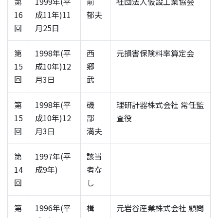
第
1999年(平
前
社団法人仮設工業協会
16
成11年)11
郁夫
回
月25日
第
1998年(平
西
元損害保険料率算定会
15
成10年)12
郷
回
月3日
武
第
1998年(平
磯
理研計器株式会社 常任監
15
成10年)12
部
査役
回
月3日
満夫
第
1997年(平
該当
14
成9年)
者な
回
し
第
1996年(平
楫
元岩谷産業株式会社 顧問