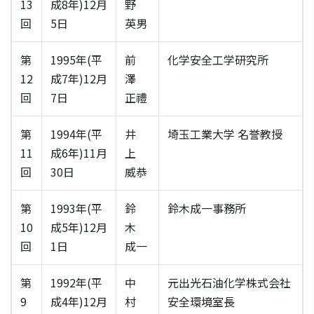
13
成8年)12月
野
回
5日
英男
第
1995年(平
前
化学安全工学研究所
12
成7年)12月
澤
回
7日
正禮
第
1994年(平
井
埼玉工業大学 名誉教授
11
成6年)11月
上
回
30日
威恭
第
1993年(平
鈴
鈴木成一事務所
10
成5年)12月
木
回
1日
成一
第
1992年(平
中
元出光石油化学株式会社
9
成4年)12月
村
安全環境室長