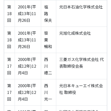
第
2001年(平
塩
元日本石油化学株式会社
18
成13年)11
路
回
月26日
保夫
第
2001年(平
笹
元旭化成株式会社
18
成13年)11
栗
回
月26日
暢和
第
2000年(平
西
三菱ガス化学株式会社 代
17
成12年)12
川
表取締役会長
回
月4日
禮二
第
2000年(平
西
元日本キューエイ株式会
17
成12年)12
川
社 取締役
回
月4日
光一