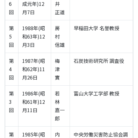
6
成元年)12
井
回
月7日
正道
第
1988年(昭
房
早稲田大学 名誉教授
5
和63年)12
村
回
月3日
信雄
第
1987年(昭
梅
石炭技術研究所 調査役
4
和62年)11
津
回
月26日
實
第
1986年(昭
若
富山大学工学部 教授
3
和61年)12
林
回
月11日
嘉一
郎
第
1985年(昭
内
中央労働災害防止協会調