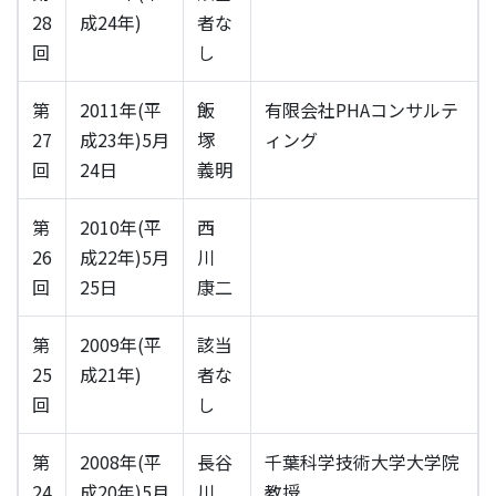
28
成24年)
者な
回
し
第
2011年(平
飯
有限会社PHAコンサルテ
27
成23年)5月
塚
ィング
回
24日
義明
第
2010年(平
西
26
成22年)5月
川
回
25日
康二
第
2009年(平
該当
25
成21年)
者な
回
し
第
2008年(平
長谷
千葉科学技術大学大学院
24
成20年)5月
川
教授