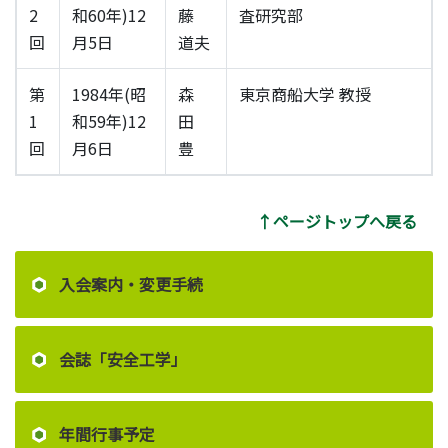
2
和60年)12
藤
査研究部
回
月5日
道夫
第
1984年(昭
森
東京商船大学 教授
1
和59年)12
田
回
月6日
豊
↑ページトップへ戻る
入会案内・変更手続
会誌「安全工学」
年間行事予定