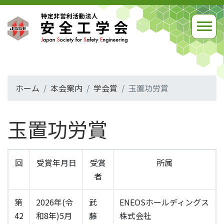
ホーム
本会案内
学会賞
玉置功労賞
玉置功労賞
回
受賞年月日
受賞
所属
者
第
2026年(令
武
ENEOSホールディングス
42
和8年)5月
藤
株式会社