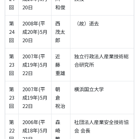
回
20日
和俊
第
2008年(平
西
（故）逝去
24
成20年)5月
茂太
回
20日
郎
第
2007年(平
近
独立行政法人産業技術総
23
成19年)5月
藤
合研究所
回
22日
重雄
第
2007年(平
朝
横浜国立大学
23
成19年)5月
倉
回
22日
祝治
第
2006年(平
森
社団法人産業安全技術協
22
成18年)5月
崎
会 会長
回
23日
繁