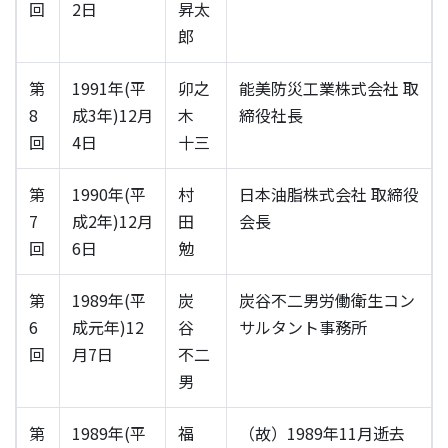
回
2日
昇太
郎
第
1991年(平
卯之
能美防災工業株式会社 取
8
成3年)12月
木
締役社長
回
4日
十三
第
1990年(平
村
日本油脂株式会社 取締役
7
成2年)12月
田
会長
回
6日
勉
第
1989年(平
炭
炭谷不二男労働衛生コン
6
成元年)12
谷
サルタント事務所
回
月7日
不二
男
第
1989年(平
福
（故）1989年11月逝去