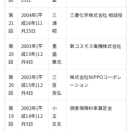
第
2004年(平
三
三菱化学株式会社 相談役
21
成16年)11
浦
回
月25日
昭
第
2003年(平
重
新コスモス電機株式会社
20
成15年)12
盛
回
月4日
徹志
第
2003年(平
三
株式会社NIPPOコーポレ
20
成15年)12
宮
ーション
回
月4日
克弘
第
2002年(平
小
損害保険料率算定会
19
成14年)12
玉
回
月5日
文夫