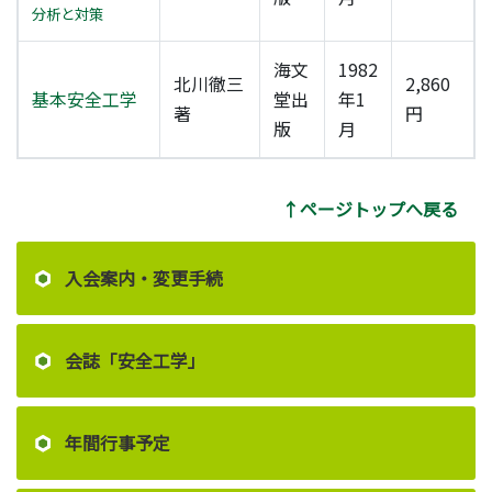
分析と対策
海文
1982
北川徹三
2,860
基本安全工学
堂出
年1
著
円
版
月
↑ページトップへ戻る
入会案内・変更手続
会誌「安全工学」
年間行事予定