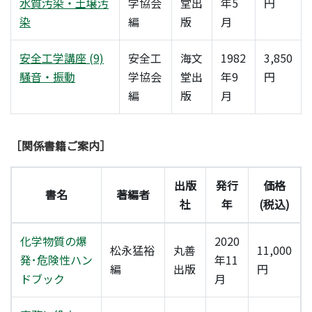
水質汚染・土壌汚
学協会
堂出
年5
円
染
編
版
月
安全工学講座 (9)
安全工
海文
1982
3,850
騒音・振動
学協会
堂出
年9
円
編
版
月
［関係書籍ご案内］
出版
発行
価格
書名
著編者
社
年
(税込)
化学物質の爆
2020
松永猛裕
丸善
11,000
発･危険性ハン
年11
編
出版
円
ドブック
月