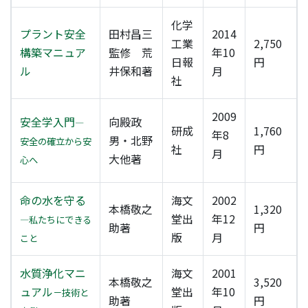
化学
プラント安全
田村昌三
2014
工業
2,750
構築マニュア
監修 荒
年10
日報
円
ル
井保和著
月
社
2009
安全学入門
向殿政
―
研成
1,760
年8
男・北野
安全の確立から安
社
円
月
大他著
心へ
命の水を守る
海文
2002
本橋敬之
1,320
堂出
年12
―私たちにできる
助著
円
版
月
こと
水質浄化マニ
海文
2001
本橋敬之
3,520
ュアル
堂出
年10
－技術と
助著
円