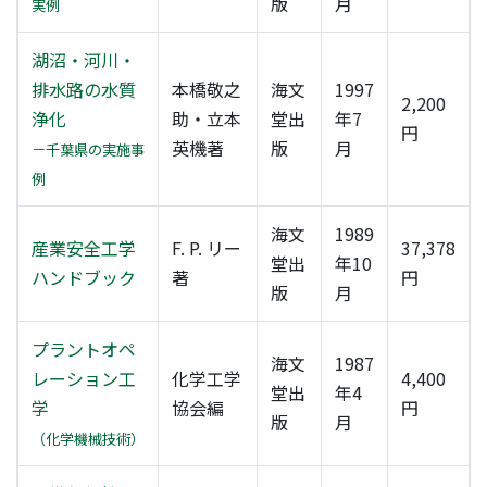
版
月
実例
湖沼・河川・
排水路の水質
本橋敬之
海文
1997
2,200
浄化
助・立本
堂出
年7
円
英機著
版
月
－千葉県の実施事
例
海文
1989
産業安全工学
F. P. リー
37,378
堂出
年10
ハンドブック
著
円
版
月
プラントオペ
海文
1987
レーション工
化学工学
4,400
堂出
年4
学
協会編
円
版
月
（化学機械技術）