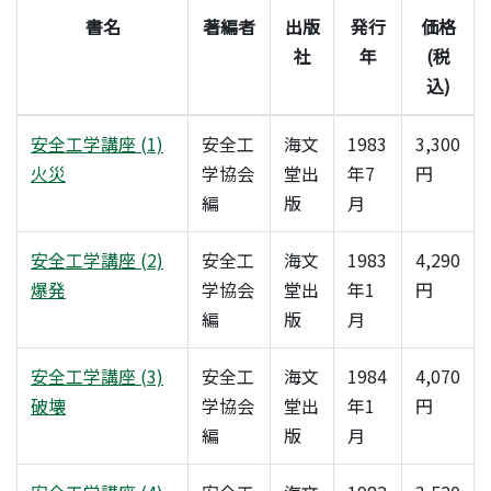
書名
著編者
出版
発行
価格
社
年
(税
込)
安全工学講座 (1)
安全工
海文
1983
3,300
火災
学協会
堂出
年7
円
編
版
月
安全工学講座 (2)
安全工
海文
1983
4,290
爆発
学協会
堂出
年1
円
編
版
月
安全工学講座 (3)
安全工
海文
1984
4,070
破壊
学協会
堂出
年1
円
編
版
月