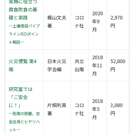
実務に役立つ
腐食防食の基
2020
礎と実践
梶山文夫
コロ
2,970
年9
著
ナ社
円
－土壌埋設パイプ
月
ラインISOポイン
ト解説－
2018
火災便覧 第4
日本火災
共立
52,800
年11
版
学会編
出版
円
月
研究室では
「ご安全
2018
に！」
片桐利真
コロ
3,080
年5
著
ナ社
円
－危険の把握，安
月
全巡視とヒヤリハ
ット－