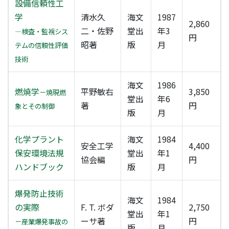
設備信頼性工
学
清水久
海文
1987
2,860
二・佐野
堂出
年3
―検査・監視シス
円
昭著
版
月
テムの信頼性評価
技術
海文
1986
燃焼学
平野敏右
3,850
－焼現燃
堂出
年6
著
円
象とその制御
版
月
化学プラント
海文
1984
安全工学
4,400
保安環境法規
堂出
年1
協会編
円
ハンドブック
版
月
爆発防止技術
海文
1984
の実際
F. T. ボダ
2,750
堂出
年1
ーサ著
円
－産業爆発事故の
版
月