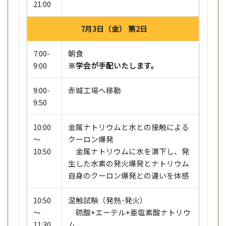
21:00
7月3日（金） 第2日
7:00-
朝食
9:00
※学会が手配いたします。
9:00-
赤城工場へ移動
9:50
10:00
金属ナトリウムと水との接触による
～
クーロン爆発
10:50
金属ナトリウムに水を滴下し、発
生した水素の発火爆発とナトリウム
自身のクーロン爆発との違いを体感
10:50
混触試験（発熱･発火）
～
硫酸+エーテル+亜塩素酸ナトリウ
11:30
ム