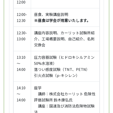
12:00
12:00-
昼食、実験講座説明
12:30
※昼食は学会が用意いたします。
12:30-
講座内容説明、カーリット試験所紹
13:00
介、工場概要説明、自己紹介、名刺
交換会
13:10
圧力容器試験（ヒドロキシルアミン
～
50%水溶液）
14:00
落つい感度試験（TNT、PETN）
引火点試験（p-キシレン）
14:10
座学
～
講師：株式会社カーリット 危険性
14:00
評価試験所 鈴木康弘氏
講座：国連及び消防法危険物試験
法