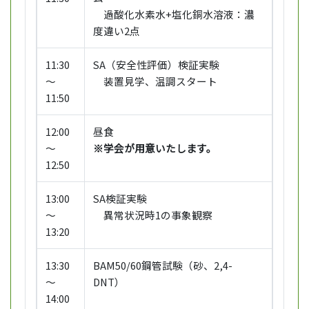
過酸化水素水+塩化銅水溶液：濃
度違い2点
11:30
SA（安全性評価）検証実験
～
装置見学、温調スタート
11:50
12:00
昼食
～
※学会が用意いたします。
12:50
13:00
SA検証実験
～
異常状況時1の事象観察
13:20
13:30
BAM50/60鋼管試験（砂、2,4-
～
DNT）
14:00