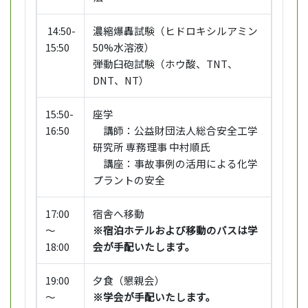
14:50-
濃縮爆轟試験（ヒドロキシルアミン
15:50
50%水溶液）
弾動臼砲試験（ホウ酸、TNT、
DNT、NT）
15:50-
座学
16:50
講師：公益財団法人総合安全工学
研究所 専務理事 中村順氏
講座：事故事例の活用による化学
プラントの安全
17:00
宿舎へ移動
～
※宿泊ホテルおよび移動のバスは学
18:00
会が手配いたします。
19:00
夕食（懇親会）
～
※学会が手配いたします。