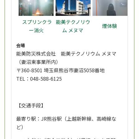
スプリンクラ
能美テクノリウ
煙体験
ー消火
ム メヌマ
会場
能美防災株式会社 能美テクノリウム メヌマ
（妻沼東事業所内）
〒360-8501 埼玉県熊谷市妻沼5058番地
TEL：048-588-6125
【交通手段】
最寄り駅：JR熊谷駅（上越新幹線、高崎線な
ど）