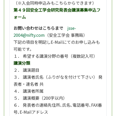
（※入会同時申込みもこちらからできます）
第４９回安全工学会研究発表会講演募集申込フ
ォーム
お問い合わせはこちらまで
jsse-
2004@nifty.com
（安全工学会 事務局）
下記の項目を明記しE-Mailにてのお申し込みも
可能です。
１． 希望する講演分野の番号（複数記入可）
講演分類
２． 講演題目
３． 講演者氏名（ふりがなを付けて下さい） 発
表者・連名者 共
４． 講演者所属
５． 講演概要（200字以内）
６． 発表者の連絡先住所､氏名､電話番号､FAX番
号､E-Mailアドレス