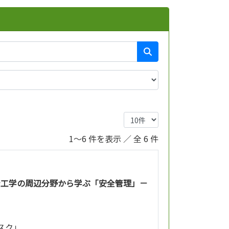
1～6 件を表示 ／ 全 6 件
全工学の周辺分野から学ぶ「安全管理」－
リスク」