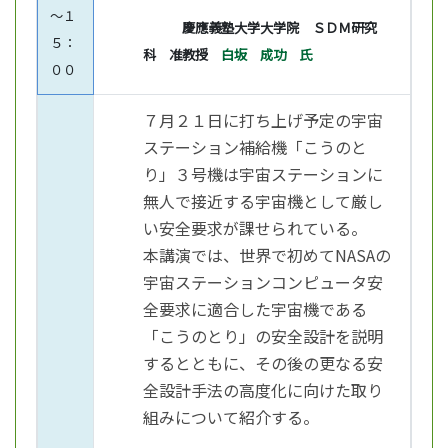
～１
慶應義塾大学大学院 ＳＤＭ研究
５：
科 准教授
白坂 成功 氏
００
７月２１日に打ち上げ予定の宇宙
ステーション補給機「こうのと
り」３号機は宇宙ステーションに
無人で接近する宇宙機として厳し
い安全要求が課せられている。
本講演では、世界で初めてNASAの
宇宙ステーションコンピュータ安
全要求に適合した宇宙機である
「こうのとり」の安全設計を説明
するとともに、その後の更なる安
全設計手法の高度化に向けた取り
組みについて紹介する。