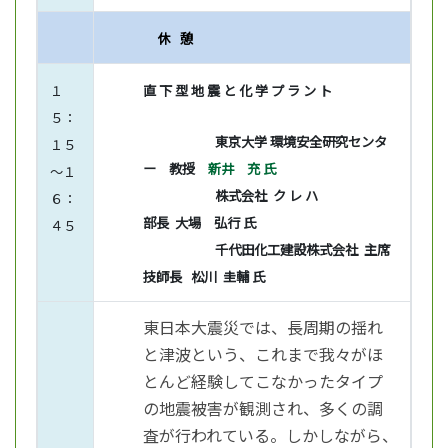
休
憩
１
直 下 型 地 震 と 化 学 プ ラ ン ト
５：
東京大学 環境安全研究センタ
１５
ー 教授
新井 充 氏
～１
株式会社 ク レ ハ
６：
部長 大場 弘行 氏
４５
千代田化工建設株式会社 主席
技師長 松川 圭輔 氏
東日本大震災では、長周期の揺れ
と津波という、これまで我々がほ
とんど経験してこなかったタイプ
の地震被害が観測され、多くの調
査が行われている。しかしながら、