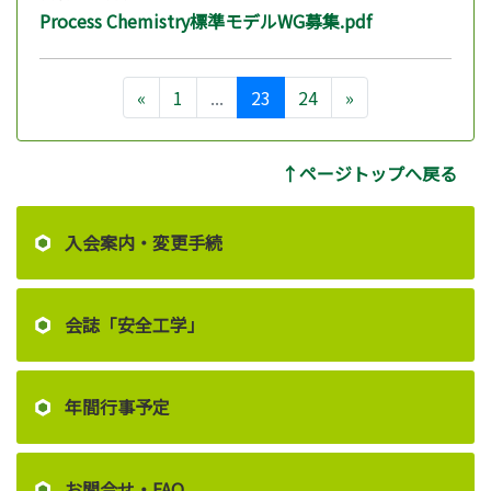
Process Chemistry標準モデルWG募集.pdf
«
1
...
23
24
»
↑ページトップへ戻る
入会案内・変更手続
会誌「安全工学」
年間行事予定
お問合せ・FAQ