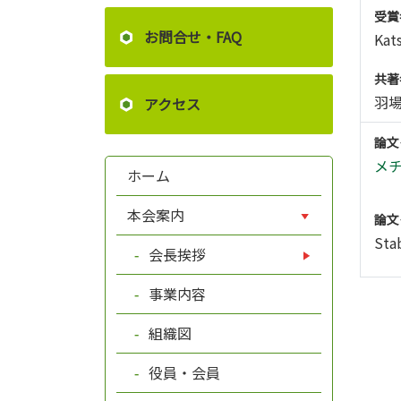
受賞
お問合せ・FAQ
Kat
共著
羽場
アクセス
論文
メ
ホーム
本会案内
論文
Stab
会長挨拶
事業内容
組織図
役員・会員