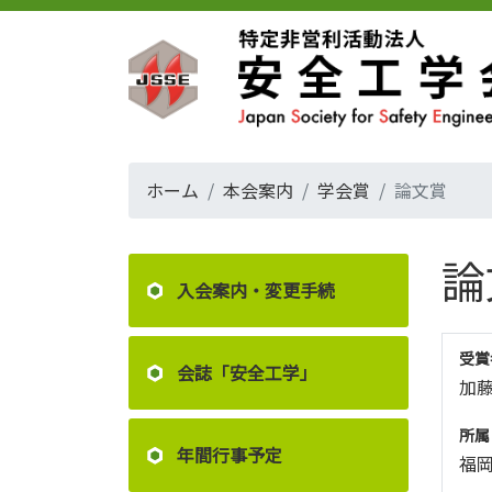
ホーム
本会案内
学会賞
論文賞
論
入会案内・変更手続
受賞
会誌「安全工学」
加藤
所属
年間行事予定
福