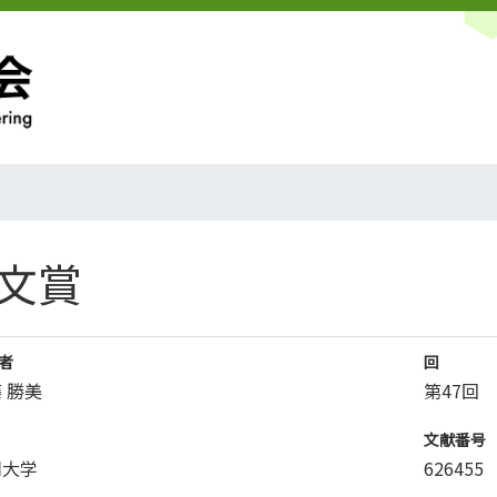
文賞
者
回
 勝美
第47回
文献番号
岡大学
626455