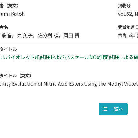
者（英文）
掲載号
sumi Katoh
Vol.62, 
者名
受賞年月
 彩音，東 英子，佐分利 禎，岡田 賢
令和6年 (
タイトル
チルバイオレット紙試験および小スケールNOx測定試験による
タイトル（英文）
ility Evaluation of Nitric Acid Esters Using the Methyl Viole
一覧へ