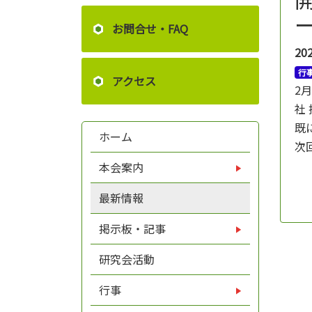
お問合せ・FAQ
20
行
アクセス
2
社
既
ホーム
次
本会案内
最新情報
掲示板・記事
研究会活動
行事