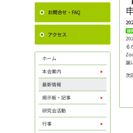
お問合せ・FAQ
20
研
アクセス
2
る
Z
ホーム
誠
本会案内
次
最新情報
掲示板・記事
研究会活動
行事