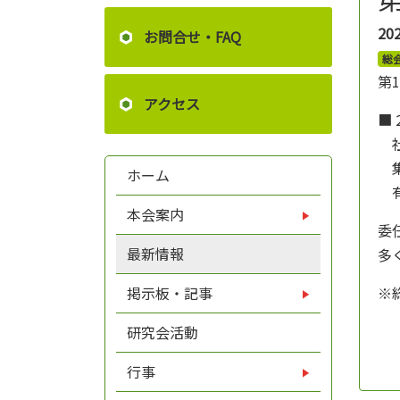
20
お問合せ・FAQ
総
第
アクセス
■
社
集
ホーム
有
本会案内
委
最新情報
多
※
掲示板・記事
研究会活動
行事