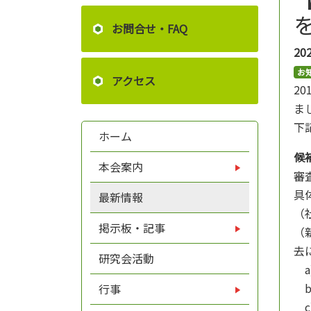
お問合せ・FAQ
20
お
アクセス
2
ま
下
ホーム
候
本会案内
審
具
最新情報
（
掲示板・記事
（
去
研究会活動
a
b
行事
c