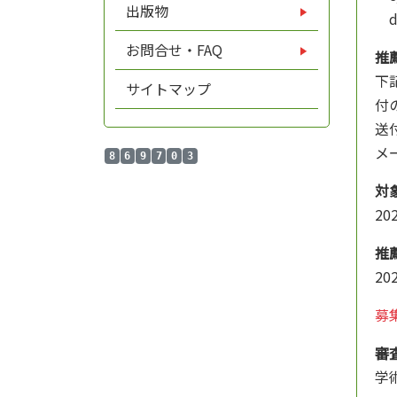
出版物
d
お問合せ・FAQ
推
下
サイトマップ
付
送
メ
8
6
9
7
0
3
対
20
推
20
募
審
学