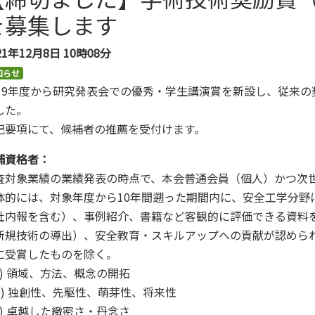
を募集します
21年12月8日
10時08分
知らせ
019年度から研究発表会での優秀・学生講演賞を新設し、従来
した。
記要項にて、候補者の推薦を受付けます。
補資格者：
査対象業績の業績発表の時点で、本会普通会員（個人）かつ次
体的には、対象年度から10年間遡った期間内に、安全工学分野
社内報を含む）、事例紹介、書籍など客観的に評価できる資料
新規技術の導出）、安全教育・スキルアップへの貢献が認めら
に受賞したものを除く。
) 領域、方法、概念の開拓
) 独創性、先駆性、萌芽性、将来性
) 卓越した緻密さ・丹念さ