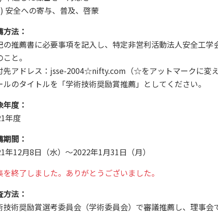
) 安全への寄与、普及、啓蒙
薦方法：
記の推薦書に必要事項を記入し、特定非営利活動法人安全工学会
のこと。
付先アドレス：jsse-2004☆nifty.com（☆をアットマークに
ールのタイトルを「学術技術奨励賞推薦」としてください。
象年度：
21年度
薦期間：
21年12月8日（水）～2022年1月31日（月）
集を終了しました。ありがとうございました。
査方法：
術技術奨励賞選考委員会（学術委員会）で審議推薦し、理事会