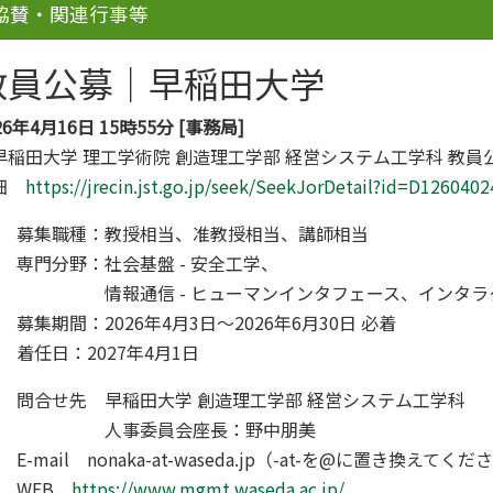
協賛・関連行事等
教員公募｜早稲田大学
26年4月16日 15時55分 [事務局]
早稲田大学 理工学術院 創造理工学部 経営システム工学科 教員
細
https://jrecin.jst.go.jp/seek/SeekJorDetail?id=D1260402
募集職種：教授相当、准教授相当、講師相当
専門分野：社会基盤 - 安全工学、
情報通信 - ヒューマンインタフェース、インタラ
募集期間：2026年4月3日～2026年6月30日 必着
着任日：2027年4月1日
問合せ先 早稲田大学 創造理工学部 経営システム工学科
人事委員会座長：野中朋美
E-mail nonaka-at-waseda.jp（-at-を@に置き換えてく
WEB
https://www.mgmt.waseda.ac.jp/