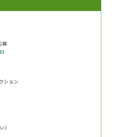
公募
43
クション
ださい）