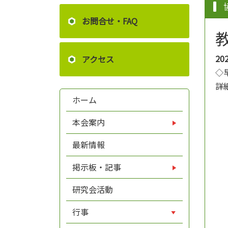
お問合せ・FAQ
20
アクセス
◇
詳
ホーム
本会案内
最新情報
掲示板・記事
研究会活動
行事