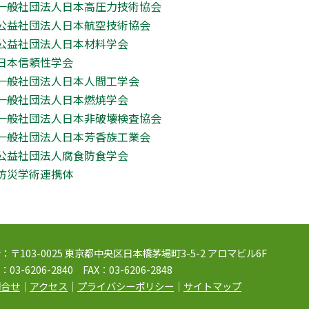
一般社団法人日本高圧力技術協会
公益社団法人日本航空技術協会
公益社団法人日本材料学会
日本信頼性学会
一般社団法人日本人間工学会
一般社団法人日本燃焼学会
一般社団法人日本非破壊検査協会
一般社団法人日本芳香族工業会
公益社団法人腐食防食学会
防災学術連携体
：〒103-0025 東京都中央区日本橋茅場町3-5-2 アロマビル6F
：03-6206-2840 FAX：03-6206-2848
問合せ
｜
アクセス
｜
プライバシーポリシー
｜
サイトマップ