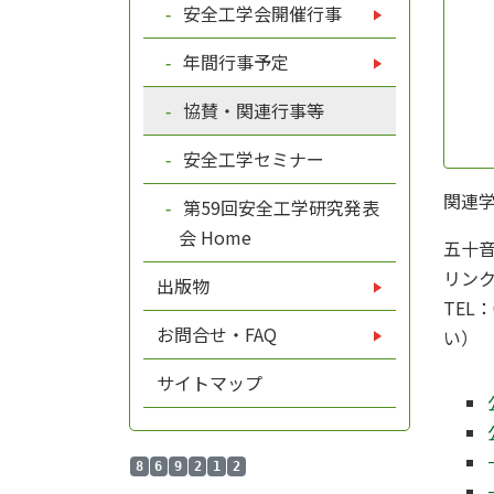
安全工学会開催行事
年間行事予定
協賛・関連行事等
安全工学セミナー
関連
第59回安全工学研究発表
会 Home
五十音
リン
出版物
TEL：
お問合せ・FAQ
い）
サイトマップ
8
6
9
2
1
2