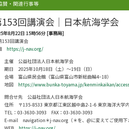
協賛・関連行事等
第153回講演会｜日本航海学会
25年8月22日 15時56分 [事務局]
第153回講演会
細
https://j-nav.org/
主催 公益社団法人日本航海学会
期日 2025年10月18日（土）～19日（日）
会場 富山県民会館（富山県富山市新総曲輪4−18）
地図
https://www.bunka-toyama.jp/kenminkaikan/access
問合せ先 公益社団法人日本航海学会
住所 〒135-8533 東京都江東区越中島2-1-6 東京海洋大学
TEL：03-3630-3093 FAX：03-3630-3093
E-mail navigation＊j-nav.org（＊を、@に変えてご使用
WEB
https://j-nav.org/