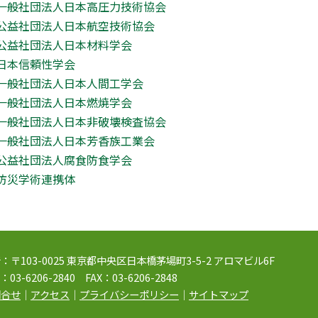
一般社団法人日本高圧力技術協会
公益社団法人日本航空技術協会
公益社団法人日本材料学会
日本信頼性学会
一般社団法人日本人間工学会
一般社団法人日本燃焼学会
一般社団法人日本非破壊検査協会
一般社団法人日本芳香族工業会
公益社団法人腐食防食学会
防災学術連携体
：〒103-0025 東京都中央区日本橋茅場町3-5-2 アロマビル6F
：03-6206-2840 FAX：03-6206-2848
問合せ
｜
アクセス
｜
プライバシーポリシー
｜
サイトマップ