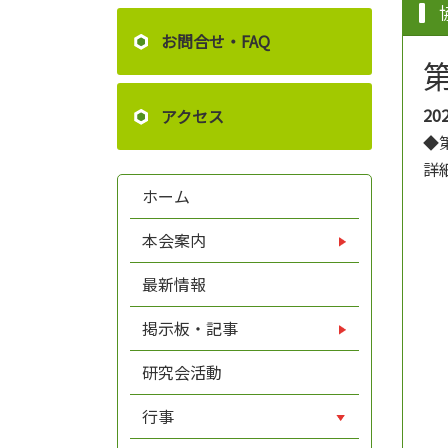
お問合せ・FAQ
20
アクセス
◆
詳
ホーム
本会案内
最新情報
掲示板・記事
研究会活動
行事