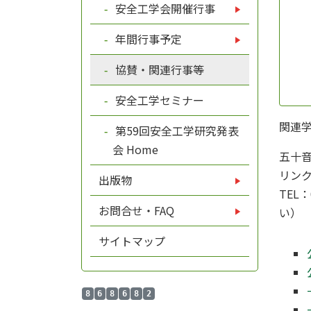
安全工学会開催行事
年間行事予定
協賛・関連行事等
安全工学セミナー
関連
第59回安全工学研究発表
会 Home
五十音
リン
出版物
TEL：
お問合せ・FAQ
い）
サイトマップ
8
6
8
6
8
2