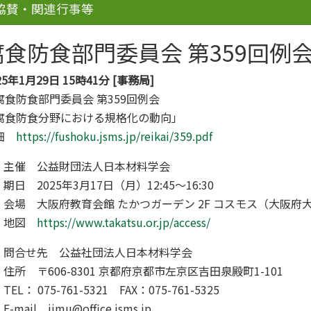
協賛・関連行事等
腐食防食部門委員会 第359回例
25年1月29日 15時41分 [事務局]
腐食防食部門委員会 第359回例会
腐食防食分野における規格化の動向」
細
https://fushoku.jsms.jp/reikai/359.pdf
主催 公益財団法人日本材料学会
期日 2025年3月17日（月）12:45～16:30
会場 大阪府教育会館 たかつガーデン 2F コスモス（大阪府大
地図
https://www.takatsu.or.jp/access/
問合せ先 公益社団法人日本材料学会
住所 〒606-8301 京都府京都市左京区吉田泉殿町1-101
TEL： 075-761-5321 FAX：075-761-5325
E-mail jimu@office.jsms.jp