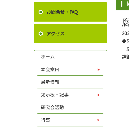
お問合せ・FAQ
20
アクセス
◆
「
詳
ホーム
本会案内
最新情報
掲示板・記事
研究会活動
行事