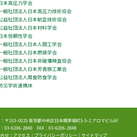
日本高圧力学会
一般社団法人日本高圧力技術協会
公益社団法人日本航空技術協会
公益社団法人日本材料学会
日本信頼性学会
一般社団法人日本人間工学会
一般社団法人日本燃焼学会
一般社団法人日本非破壊検査協会
一般社団法人日本芳香族工業会
公益社団法人腐食防食学会
防災学術連携体
：〒103-0025 東京都中央区日本橋茅場町3-5-2 アロマビル6F
：03-6206-2840 FAX：03-6206-2848
問合せ
｜
アクセス
｜
プライバシーポリシー
｜
サイトマップ