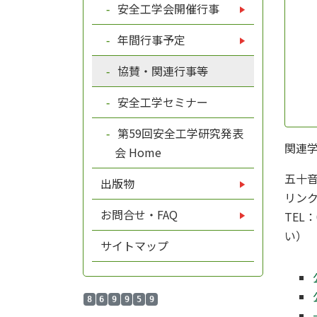
安全工学会開催行事
年間行事予定
協賛・関連行事等
安全工学セミナー
第59回安全工学研究発表
関連
会 Home
五十音
出版物
リン
お問合せ・FAQ
TEL：
い）
サイトマップ
8
6
9
9
5
9