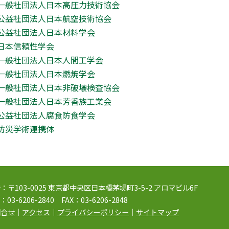
一般社団法人日本高圧力技術協会
公益社団法人日本航空技術協会
公益社団法人日本材料学会
日本信頼性学会
一般社団法人日本人間工学会
一般社団法人日本燃焼学会
一般社団法人日本非破壊検査協会
一般社団法人日本芳香族工業会
公益社団法人腐食防食学会
防災学術連携体
：〒103-0025 東京都中央区日本橋茅場町3-5-2 アロマビル6F
：03-6206-2840 FAX：03-6206-2848
問合せ
｜
アクセス
｜
プライバシーポリシー
｜
サイトマップ