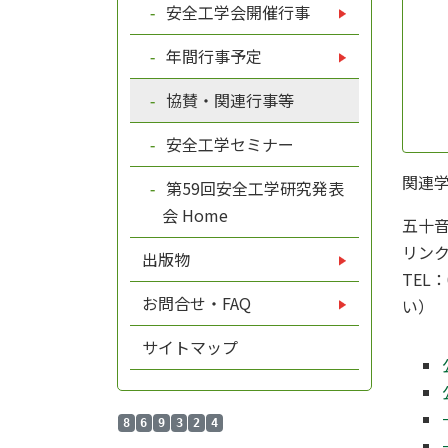
安全工学会開催行事
年間行事予定
協賛・関連行事等
安全工学セミナー
関連
第59回安全工学研究発表
会 Home
五十音
リン
出版物
TEL：
お問合せ・FAQ
い）
サイトマップ
8
6
9
3
2
4