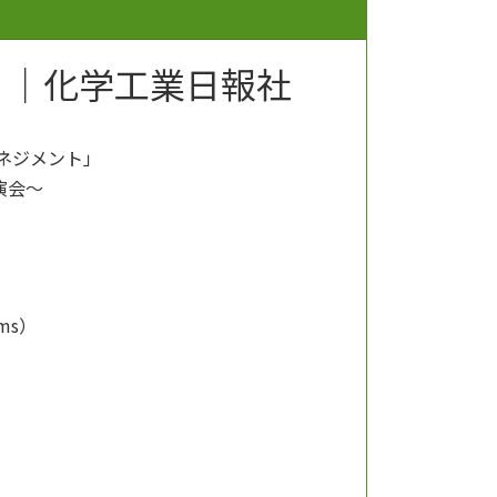
》｜化学工業日報社
ネジメント」
演会～
ms）