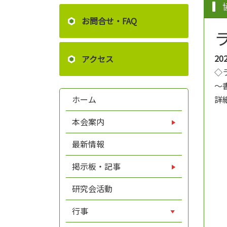
お問合せ・FAQ
20
アクセス
◇
～
詳
ホーム
本会案内
最新情報
掲示板・記事
研究会活動
行事